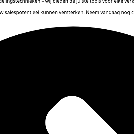
lingstechnieken – wij bieden de juiste tools voor elke verk
uw salespotentieel kunnen versterken. Neem vandaag nog co